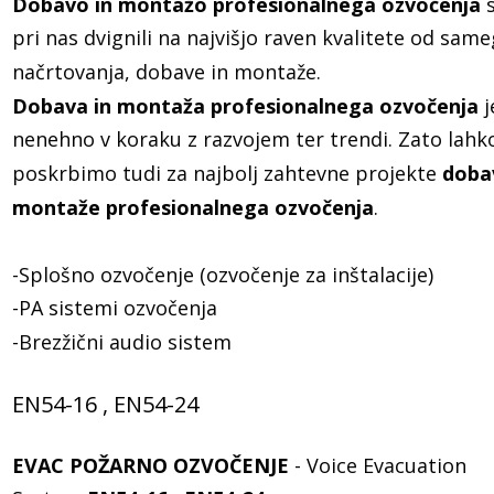
Dobavo in montažo profesionalnega ozvočenja 
pri nas dvignili na najvišjo raven kvalitete od same
načrtovanja, dobave in montaže.
Dobava in montaža profesionalnega ozvočenja 
j
nenehno v koraku z razvojem ter trendi. Zato lahk
poskrbimo tudi za najbolj zahtevne projekte 
dobav
montaže profesionalnega ozvočenja
.
-Splošno ozvočenje (ozvočenje za inštalacije)
-PA sistemi ozvočenja
-Brezžični audio sistem
EN54-16 , EN54-24
EVAC POŽARNO OZVOČENJE
 - Voice Evacuation 