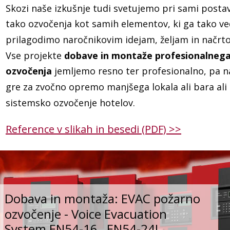
Skozi naše izkušnje tudi svetujemo pri sami postav
tako ozvočenja kot samih elementov, ki ga tako v
prilagodimo naročnikovim idejam, željam in načrt
Vse projekte 
dobave in montaže profesionalnega
ozvočenja
 jemljemo resno ter profesionalno, pa na
gre za zvočno opremo manjšega lokala ali bara ali 
sistemsko ozvočenje hotelov.
Reference v slikah in besedi (PDF) >>
Dobava in montaža: EVAC požarno 
ozvočenje - Voice Evacuation 
System EN54-16 , EN54-24!